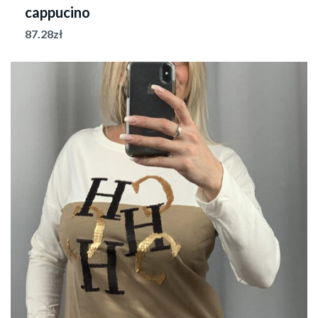
cappucino
87.28
zł