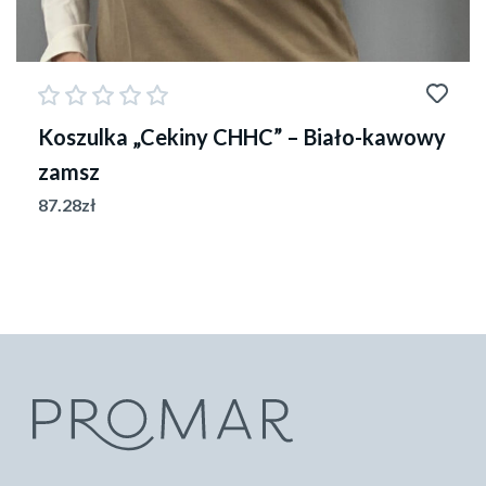
Koszulka „Cekiny CHHC” – Biało-kawowy
zamsz
87.28
zł