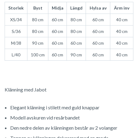
Storlek
Byst
Midja
Längd
Hylsa av
Ärm inv
XS/34
80 cm
60 cm
80 cm
60 cm
40 cm
S/36
80 cm
60 cm
80 cm
60 cm
40 cm
M/38
90 cm
60 cm
60 cm
60 cm
40 cm
L/40
100 cm
60 cm
90 cm
60 cm
40 cm
Klänning med Jabot
Elegant klänning i stilett med guld knappar
Modell avskuren vid resårbandet
Den nedre delen av klänningen består av 2 volanger
Toppen av klänningen dekorerad med en groda