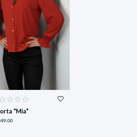
jorta ”Mia”
49.00