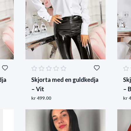
dja
Skjorta med en guldkedja
Sk
– Vit
– 
kr
499.00
kr
4