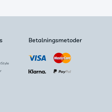
s
Betalningsmetoder
rStyle
r