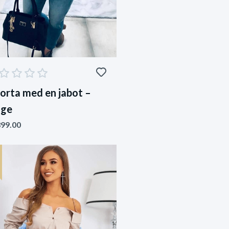
jorta med en jabot –
ige
99.00