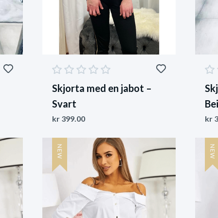
Skjorta med en jabot –
Sk
Svart
Be
kr
399.00
kr
3